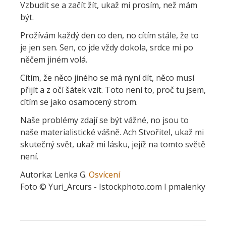
Vzbudit se a začít žít, ukaž mi prosím, než mám
být.
Prožívám každý den co den, no cítím stále, že to
je jen sen. Sen, co jde vždy dokola, srdce mi po
něčem jiném volá.
Cítím, že něco jiného se má nyní dít, něco musí
přijít a z očí šátek vzít. Toto není to, proč tu jsem,
cítím se jako osamocený strom.
Naše problémy zdají se být vážné, no jsou to
naše materialistické vášně. Ach Stvořitel, ukaž mi
skutečný svět, ukaž mi lásku, jejíž na tomto světě
není.
Autorka: Lenka G.
Osvícení
Foto © Yuri_Arcurs - Istockphoto.com I pmalenky