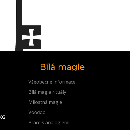
Bílá magie
Všeobecné informace
Bílá magie rituály
Milostná magie
Voodoo
402
Práce s analogiemi
m