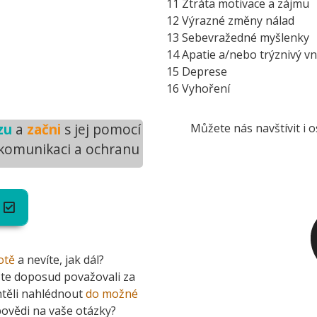
11 Ztráta motivace a zájmu
12 Výrazné změny nálad
13 Sebevražedné myšlenky
14 Apatie a/nebo trýznivý vni
15 Deprese
16 Vyhoření
zu
a
začni
s jej pomocí
Můžete nás navštívit i
 komunikaci a ochranu
otě
a nevíte, jak dál?
ste doposud považovali za
htěli nahlédnout
do možné
ovědi na vaše otázky?