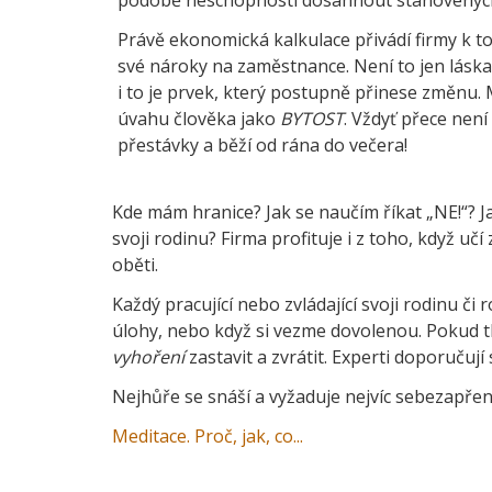
Právě ekonomická kalkulace přivádí firmy k t
své nároky na zaměstnance. Není to jen láska k
i to je prvek, který postupně přinese změnu. 
úvahu člověka jako
BYTOST
. Vždyť přece není
přestávky a běží od rána do večera!
Kde mám hranice? Jak se naučím říkat „NE!“? Ja
svoji rodinu? Firma profituje i z toho, když uč
oběti.
Každý pracující nebo zvládající svoji rodinu č
úlohy, nebo když si vezme dovolenou. Pokud t
vyhoření
zastavit a zvrátit. Experti doporučují
Nejhůře se snáší a vyžaduje nejvíc sebezapře
Meditace. Proč, jak, co...