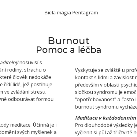
Burnout
Pomoc a léčba
aditelný
nosuvisí s
ání rodiny, strachu o
Vyskytuje se zvláště u prof
 které člověk nedokáže
kontakt s lidmi a závislos
 řídí lidé, jež postihuje
především v oblasti psychick
 ve zvládání stresu.
složkou syndromu je emočn
tivně odbourávat formou
"opotřebovanost" a často i
burnout syndromu vycházej
Meditace v každodenním 
ody meditace. Účinná je i
Pro dlouhodobé výsledky je 
ědomění svých myšlenek a
vyčlenit si půl až třičtvrtě