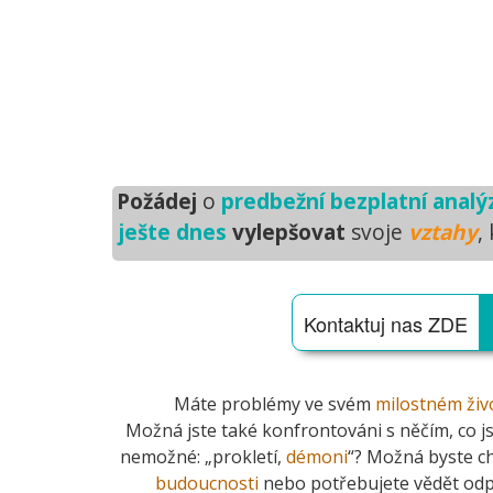
Požádej
o
predbežní bezplatní analý
ješte dnes
vylepšovat
svoje
vztahy
,
Kontaktuj nas ZDE
Máte problémy ve svém
milostném živ
Možná jste také konfrontováni s něčím, co j
nemožné: „prokletí,
démoni
“? Možná byste c
budoucnosti
nebo potřebujete vědět odp