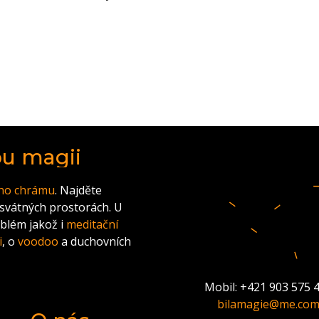
ou magii
ho chrámu
. Najděte
osvátných prostorách. U
blém jakož i
meditační
i
, o
voodoo
a duchovních
Mobil: +421 903 575 
bilamagie@me.co