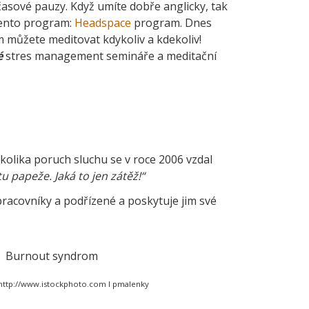
 časové pauzy. Když umíte dobře anglicky, tak
ento program:
Headspace
program. Dnes
ým můžete meditovat kdykoliv a kdekoliv!
é
stres management semináře a meditační
kolika poruch sluchu se v roce 2006 vzdal
 papeže. Jaká to jen zátěž!“
racovníky a podřízené a poskytuje jim své
http://www.istockphoto.com I pmalenky