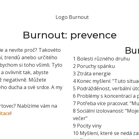
Burnout: prevence
Bur
gie a nevíte proč? Takovéto
ní, trendů anebo určitého
1 Bolesti různého druhu
ychom si toho všimli. Tyto
2 Poruchy spánku
 ovlivnit tak, abyste
3 Ztráta energie
ež negativně. Můžete
4 Konec myšlení: "Tuto situ
ho ducha a své srdce. A my
5 Podrážděnost, verbální út
6 Problémy s koncentrací a 
7 Potřeba více pracovat: "M
rtovec? Nabízíme vám na
8 Sociální izolovanost: "Moj
itace
!
večer"
9 Pocity viny
10 Myšlení, které se nedá za