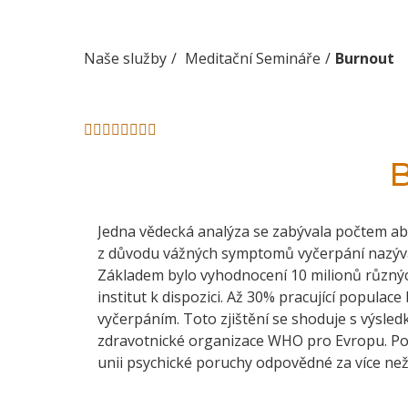
Naše služby
Meditační Semináře
Burnout
B
Jedna vědecká analýza se zabývala počtem abs
z důvodu vážných symptomů vyčerpání nazý
Základem bylo vyhodnocení 10 milionů různýc
institut k dispozici. Až 30% pracující populac
vyčerpáním. Toto zjištění se shoduje s výsledk
zdravotnické organizace WHO pro Evropu. Pod
unii psychické poruchy odpovědné za více než