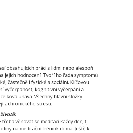
esí obsahujících práci s lidmi nebo alespoň
t na jejich hodnocení. Tvoří ho řada symptomů
é, částečně i fyzické a sociální. Klíčovou
í vyčerpanost, kognitivní vyčerpání a
 celková únava. Všechny hlavní složky
í z chronického stresu.
životě:
třeba věnovat se meditaci každý den; tj.
 hodiny na meditační trénink doma. Ještě k