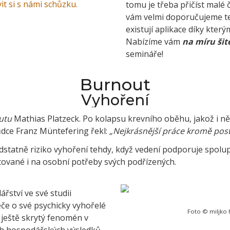
t si s námi schůzku.
tomu je třeba přičíst malé
vám velmi doporučujeme t
existují aplikace díky kter
Nabízíme vám
na míru šit
semináře!
Burnout
Vyhoření
utu
Mathias Platzeck. Po kolapsu krevního oběhu, jakož i ně
ůdce Franz Müntefering řekl:
„Nejkrásnější práce kromě postu
statně riziko vyhoření tehdy, když vedení podporuje spolup
entované i na osobní potřeby svých podřízených.
řství ve své studii
éče o své psychicky vyhořelé
Foto © miljko 
 ještě skrytý fenomén v
 hospodářských výsledků.