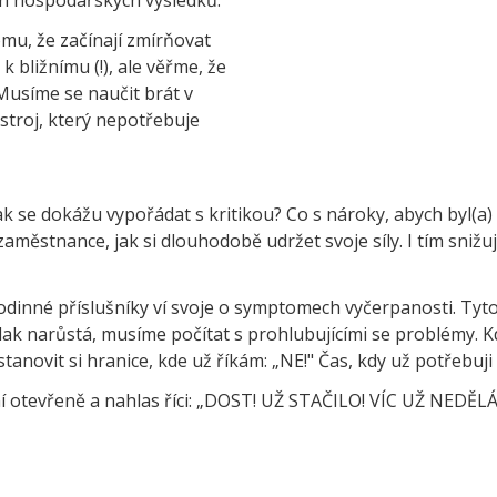
omu, že začínají zmírňovat
 bližnímu (!), ale věřme, že
Musíme se naučit brát v
 stroj, který nepotřebuje
k se dokážu vypořádat s kritikou? Co s nároky, abych byl(a) 
í zaměstnance, jak si dlouhodobě udržet svoje síly. I tím sni
i rodinné příslušníky ví svoje o symptomech vyčerpanosti. Ty
lak narůstá, musíme počítat s prohlubujícími se problémy
 stanovit si hranice, kde už říkám: „NE!" Čas, kdy už potřebu
ní otevřeně a nahlas říci: „DOST! UŽ STAČILO! VÍC UŽ NEDĚL