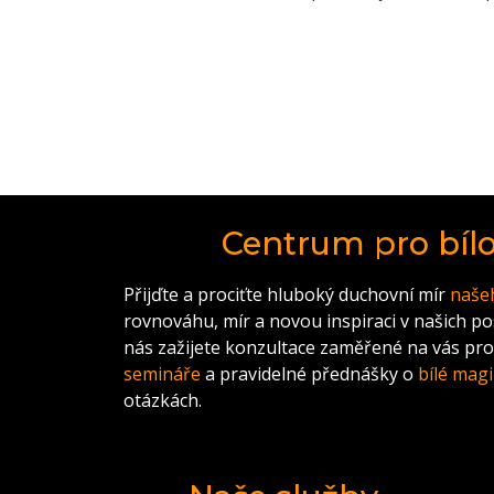
Centrum pro bíl
Přijďte a prociťte hluboký duchovní mír
naše
rovnováhu, mír a novou inspiraci v našich p
nás zažijete konzultace zaměřené na vás pro
semináře
a pravidelné přednášky o
bílé magi
otázkách.