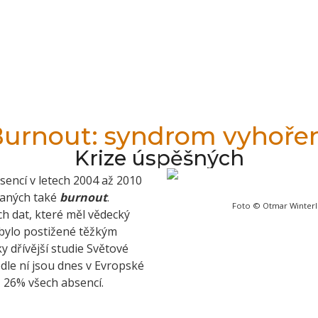
urnout: syndrom vyhoře
Krize úspěšných
encí v letech 2004 až 2010
vaných také
burnout
.
Foto © Otmar Winterl
h dat, které měl vědecký
e bylo postižené těžkým
y dřívější studie Světové
le ní jsou dnes v Evropské
 26% všech absencí.