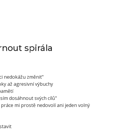
nout spirála
aci nedokážu změnit"
oky až agresivní výbuchy
pamětí
usím dosáhnout svých cílů"
e práce mi prostě nedovolí ani jeden volný
stavit