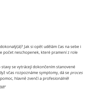
dokonalý(á)? Jak si opět udělám čas na sebe i
žuje počet neschopenek, které pramení z role
to stavy se vytrácejí dokončením stanovené
. Když včas rozpoznáme symptomy, dá se
proces
ji pomoc, hlavně zvenčí a profesionálně!
ÁM!“