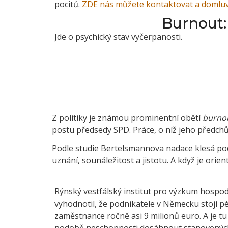
pocitů.
ZDE nás můžete kontaktovat a domluvi
Burnout:
Jde o psychický stav vyčerpanosti.
Z politiky je známou prominentní obětí
burno
postu předsedy SPD. Práce, o níž jeho předch
Podle studie Bertelsmannova nadace klesá pod
uznání, sounáležitost a jistotu. A když je ori
Rýnský vestfálský institut pro výzkum hospodá
vyhodnotil, že podnikatele v Německu stojí p
zaměstnance ročně asi 9 milionů euro. A je tu
podobě neschopnosti dosáhnout stanovených