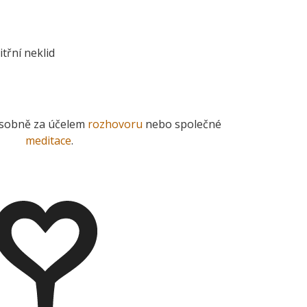
třní neklid
 osobně za účelem
rozhovoru
nebo společné
meditace
.