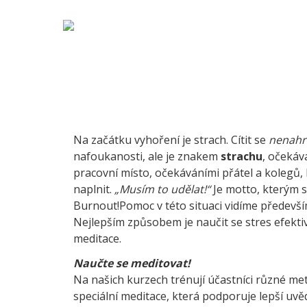
Na začátku vyhoření je strach. Cítit se
nenahr
nafoukanosti, ale je znakem
strachu
, očekáv
pracovní místo, očekáváními přátel a kolegů,
naplnit.
„Musím to udělat!“
Je motto, kterým se
Burnout!Pomoc v této situaci vidíme především
Nejlepším způsobem je naučit se stres efek
meditace.
Naučte se meditovat!
Na našich kurzech trénují účastníci různé met
speciální meditace, která podporuje lepší uv